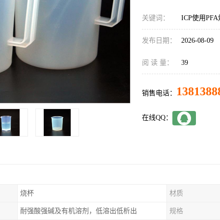
关键词：
ICP使用P
发布日期：
2026-08-09
阅 读 量：
39
1381388
销售电话：
在线QQ：
烧杯
材质
耐强酸强碱及有机溶剂，低溶出低析出
规格