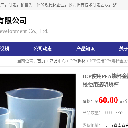
南京瑞尼克科技开发有限公司位于六朝古都南京，是一家集生产，研发，销售为一体的现代化企业，公司拥有技术研发团队，整洁明亮的厂房及的技术仪器设备，技术力量雄厚。公司长久以来一直坚持以生产研发国内完mei的痕量分析器皿为目标，客户满意的实验需求是我们永远的追求。长久以来与客户建立了良好的合作关系，在同行业中建立了自己的信誉与品牌。公司将一如既往的奋进不息，为客户带来为舒心的服务！
有限公司
evelopment Co., Ltd.
视频
公司动态
产品知识
关
当前位置：
首页
>
产品中心
>
PFA耗材
> ICP使用PFA烧杯
ICP使用PFA烧杯
校使用透明烧杯
60.00
价格：￥
元/个
产品数量：
9999.00个
发货地址：
江苏省南京