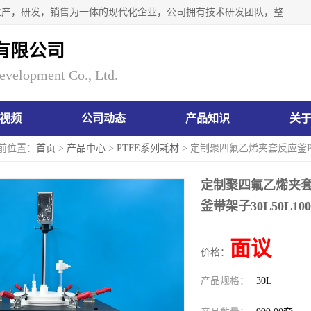
南京瑞尼克科技开发有限公司位于六朝古都南京，是一家集生产，研发，销售为一体的现代化企业，公司拥有技术研发团队，整洁明亮的厂房及的技术仪器设备，技术力量雄厚。公司长久以来一直坚持以生产研发国内完mei的痕量分析器皿为目标，客户满意的实验需求是我们永远的追求。长久以来与客户建立了良好的合作关系，在同行业中建立了自己的信誉与品牌。公司将一如既往的奋进不息，为客户带来为舒心的服务！
有限公司
evelopment Co., Ltd.
视频
公司动态
产品知识
关
前位置：
首页
>
产品中心
>
PTFE系列耗材
> 定制聚四氟乙烯夹套反应釜PT
定制聚四氟乙烯夹套
釜带架子30L50L100
面议
价格：
产品规格：
30L