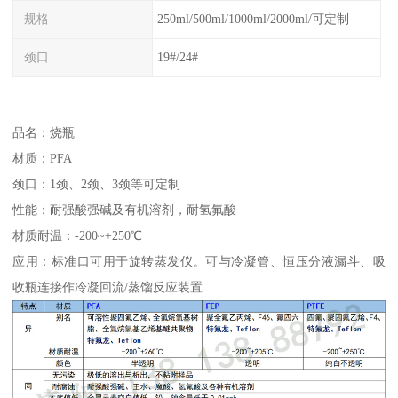
规格
250ml/500ml/1000ml/2000ml/可定制
颈口
19#/24#
品名：烧瓶
材质：PFA
颈口：1颈、2颈、3颈等可定制
性能：耐强酸强碱及有机溶剂，耐氢氟酸
材质耐温：-200~+250℃
应用：标准口可用于旋转蒸发仪。可与冷凝管、恒压分液漏斗、吸
收瓶连接作冷凝回流/蒸馏反应装置