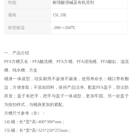
性能
耐强酸强碱及有机溶剂
规格
15L 20L
材质耐温
-200~+260℃
一、产品介绍
PFA方槽又名：PFA酸洗槽、PFA方桶、PFA浸泡桶、PFA酸缸、溢流
槽、纯水槽、方盒
桶身一体成型，结实耐用不渗液不漏液，使用寿命长；桶口带有翻
边，方便拿取；不添加回料，保持产品洁净。配套PFA盖子，防尘防
挥发；盖子有把手，把手与盖子一体成型，更加牢固。另一款盖子
为按扣样式，与桶身更加的紧配。
方槽尺寸参考（非）：
14L桶：长*宽*高=400*300*mm；
15L桶：长*宽*高=325*220*255mm；