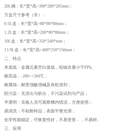
20L桶：长*宽*高=390*280*205mm；
方盒尺寸参考（非）：
0.5L盒：长*宽*高=80*80*80mm；
1.2L盒：长*宽*高=200*80*80mm；
10L盒：长*宽*高=350*240*mm；
13.9L盒：长*宽*高=400*250*150mm；
二、特点
本底低：金属元素空白值低，铅铀含量小于PPb;
耐高温：-200~+260℃；
耐腐蚀：耐受强酸强碱及有机溶剂；
防污染：无溶出与析出，不污染试剂与产品；
半透明：实验人员可观察槽内情况，方便使用；
易清洗：不粘附样品，表面平整光滑；
化学性能稳定，可恢复性好，不易变形，，不易碎。
三、应用