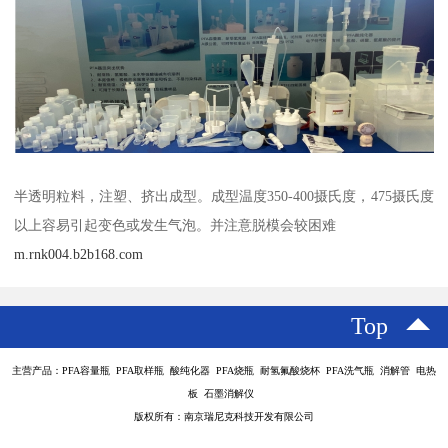
半透明粒料，注塑、挤出成型。成型温度350-400摄氏度，475摄氏度
以上容易引起变色或发生气泡。并注意脱模会较困难
m.rnk004.b2b168.com
Top
主营产品：PFA容量瓶 PFA取样瓶 酸纯化器 PFA烧瓶 耐氢氟酸烧杯 PFA洗气瓶 消解管 电热
板 石墨消解仪
版权所有：南京瑞尼克科技开发有限公司