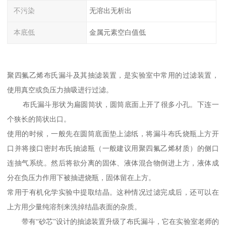
不污染
无溶出无析出
本底低
金属元素空白值低
聚四氟乙烯布氏漏斗及其抽滤装置，是实验室中常用的过滤装置，
使用真空或负压力抽吸进行过滤。
布氏漏斗形状为扁圆筒状，圆筒底面上开了很多小孔。下连一
个狭长的筒状出口。
使用的时候，一般先在圆筒底面垫上滤纸，将漏斗布氏烧瓶上方开
口并将接口密封布氏抽滤瓶（一般建议用聚四氟乙烯材质）的侧口
连抽气系统。然后将欲分离的固体、液体混合物倒进上方，液体成
分在负压力作用下被抽进烧瓶，固体留在上方。
常用于有机化学实验中提取结晶。这种情况过滤完成后，还可以在
上方用少量纯溶剂来洗掉结晶表面的杂质。
带有“砂芯”设计的抽滤装置升级了布氏漏斗，它在实验室老师的