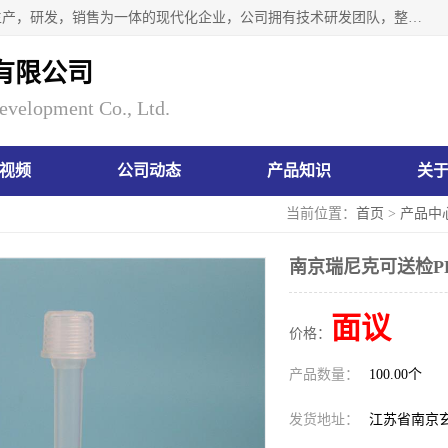
南京瑞尼克科技开发有限公司位于六朝古都南京，是一家集生产，研发，销售为一体的现代化企业，公司拥有技术研发团队，整洁明亮的厂房及的技术仪器设备，技术力量雄厚。公司长久以来一直坚持以生产研发国内完mei的痕量分析器皿为目标，客户满意的实验需求是我们永远的追求。长久以来与客户建立了良好的合作关系，在同行业中建立了自己的信誉与品牌。公司将一如既往的奋进不息，为客户带来为舒心的服务！
有限公司
evelopment Co., Ltd.
视频
公司动态
产品知识
关
当前位置：
首页
>
产品中
南京瑞尼克可送检P
面议
价格：
产品数量：
100.00个
发货地址：
江苏省南京