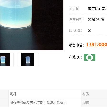
关键词：
南京瑞尼克高
发布日期：
2026-08-09
阅 读 量：
51
1381388
销售电话：
在线QQ：
烧杯
材质
耐强酸强碱及有机溶剂，低溶出低析出
规格