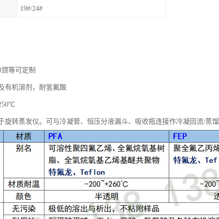
19#/24#
3颈等可定制
及有机溶剂，耐氢氟酸
250℃
于旋转蒸发仪。可与冷凝管、恒压分液漏斗、吸收瓶连接作冷凝回流/蒸