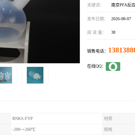
关键词：
南京PFA反应瓶
发布日期：
2026-08-07
阅 读 量：
38
1381388
销售电话：
在线QQ：
RNKS-FYP
材质
-200~+260℃
规格