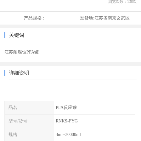
浏览次数：
138
次
产品规格：
发货地:
江苏省南京玄武区
关键词
江苏耐腐蚀PFA罐
详细说明
品名
PFA反应罐
型号/货号
RNKS-FYG
规格
3ml~30000ml