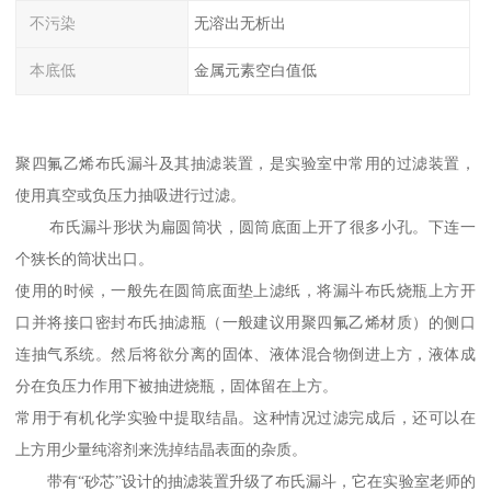
不污染
无溶出无析出
本底低
金属元素空白值低
聚四氟乙烯布氏漏斗及其抽滤装置，是实验室中常用的过滤装置，
使用真空或负压力抽吸进行过滤。
布氏漏斗形状为扁圆筒状，圆筒底面上开了很多小孔。下连一
个狭长的筒状出口。
使用的时候，一般先在圆筒底面垫上滤纸，将漏斗布氏烧瓶上方开
口并将接口密封布氏抽滤瓶（一般建议用聚四氟乙烯材质）的侧口
连抽气系统。然后将欲分离的固体、液体混合物倒进上方，液体成
分在负压力作用下被抽进烧瓶，固体留在上方。
常用于有机化学实验中提取结晶。这种情况过滤完成后，还可以在
上方用少量纯溶剂来洗掉结晶表面的杂质。
带有“砂芯”设计的抽滤装置升级了布氏漏斗，它在实验室老师的