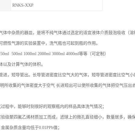
RNKS-XXP
气体中杂质的器皿，是将不纯气体通过选定的适宜液体介质鼓泡吸收（溶
可燃性气源的实验装置中，洗气瓶也可起到瓶的作用。
0ml 500ml 1000ml 2000ml 3000ml 4000ml等等（可定制）
体以及计算气体的体积。
管进，短导管出。长导管进密度比空气大的气体，短导管进密度比空气小
说明所收集的气体密度大于空气 长进短出可以使所收集的气体把空气压出
气过程中，能够时刻很好的观察瓶内的样品具体洗气情况；
实验级聚四氟乙烯材质加工而成，滤球上的微孔直径细小，数量居多，确
金属杂质含量均低于0.01PPb值；