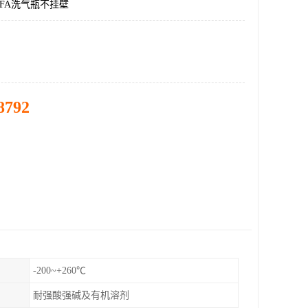
FA洗气瓶不挂壁
8792
-200~+260℃
耐强酸强碱及有机溶剂