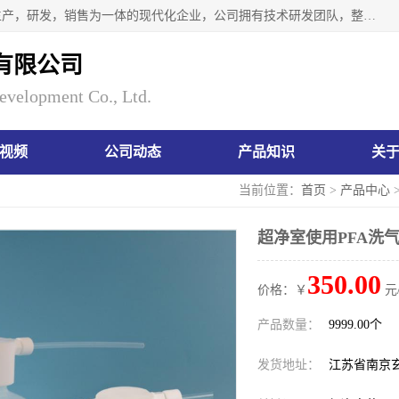
南京瑞尼克科技开发有限公司位于六朝古都南京，是一家集生产，研发，销售为一体的现代化企业，公司拥有技术研发团队，整洁明亮的厂房及的技术仪器设备，技术力量雄厚。公司长久以来一直坚持以生产研发国内完mei的痕量分析器皿为目标，客户满意的实验需求是我们永远的追求。长久以来与客户建立了良好的合作关系，在同行业中建立了自己的信誉与品牌。公司将一如既往的奋进不息，为客户带来为舒心的服务！
有限公司
evelopment Co., Ltd.
视频
公司动态
产品知识
关
当前位置：
首页
>
产品中心
超净室使用PFA洗
350.00
价格：￥
元
产品数量：
9999.00个
发货地址：
江苏省南京