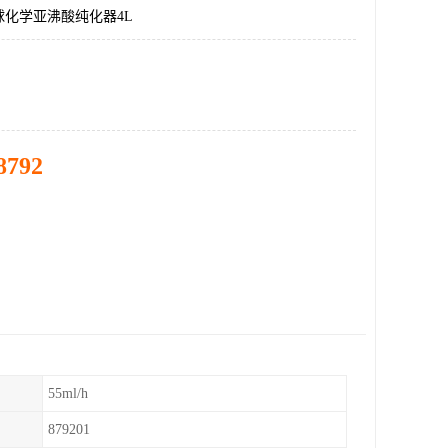
球化学亚沸酸纯化器4L
8792
55ml/h
879201