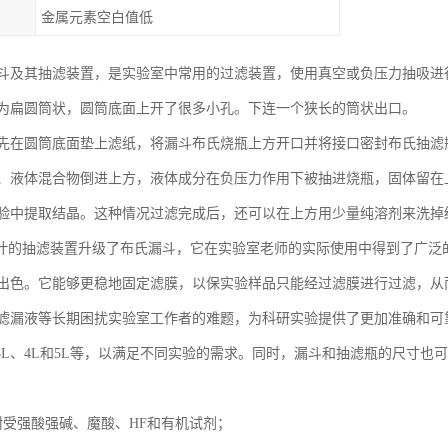
金属元素空白值低
斗及其抽滤装置，是实验室中常用的过滤装置，使用真空或负压力抽吸进
扁圆筒状，圆筒底面上开了很多小孔。下连一个狭长的筒状出口。
先在圆筒底面垫上滤纸，将漏斗布氏烧瓶上方开口并将接口密封布氏抽滤
、液体混合物倒进上方，液体成分在负压力作用下被抽进烧瓶，固体留在
验中提取结晶。这种情况过滤完成后，还可以在上方用少量纯溶剂来洗掉
的抽滤装置升级了布氏漏斗，它在实验室老师的实际使用中得到了广泛
出色。它能够更稳地固定滤膜，以保实验样品只能经过滤膜进行过滤，从
滤漏液等长期困扰实验室工作者的难题，为科研实验提供了更加准确和可
2L、3L、4L和5L等，以满足不同实验的需求。同时，漏斗和抽滤瓶的尺
耐受强酸强碱、魔酸、HF和有机试剂；