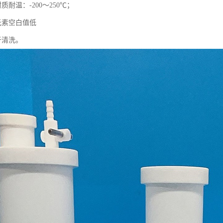
耐温：-200～250℃；
元素空白值低
于清洗。