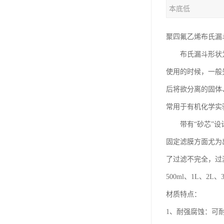
本底低
聚四氟乙烯布氏漏
布氏漏斗形状为
使用的时候，一般
后将欲分离的固体
常用于有机化学实
带有“砂芯”设计
固定滤膜方面尤为
了过滤不完全，过
500ml、1L、
材质特点：
1、耐强腐蚀：可