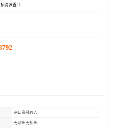
A抽滤装置2L
8792
进口高纯PFA
无溶出无析出