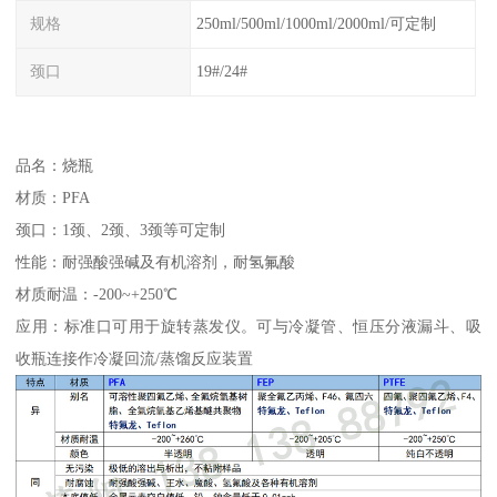
规格
250ml/500ml/1000ml/2000ml/可定制
颈口
19#/24#
品名：烧瓶
材质：PFA
颈口：1颈、2颈、3颈等可定制
性能：耐强酸强碱及有机溶剂，耐氢氟酸
材质耐温：-200~+250℃
应用：标准口可用于旋转蒸发仪。可与冷凝管、恒压分液漏斗、吸
收瓶连接作冷凝回流/蒸馏反应装置