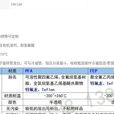
19#/24#
3颈等可定制
及有机溶剂，耐氢氟酸
250℃
于旋转蒸发仪。可与冷凝管、恒压分液漏斗、吸收瓶连接作冷凝回流/蒸