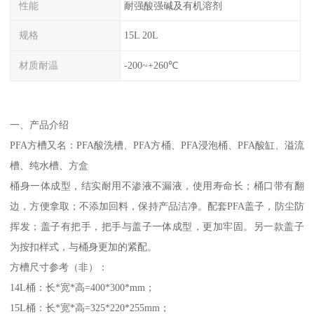
性能
耐强酸强碱及有机溶剂
规格
15L 20L
材质耐温
-200~+260℃
一、产品介绍
PFA方槽又名：PFA酸洗槽、PFA方桶、PFA浸泡桶、PFA酸缸、溢流
槽、纯水槽、方盒
桶身一体成型，结实耐用不渗液不漏液，使用寿命长；桶口带有翻
边，方便拿取；不添加回料，保持产品洁净。配套PFA盖子，防尘防
挥发；盖子有把手，把手与盖子一体成型，更加牢固。另一款盖子
为按扣样式，与桶身更加的紧配。
方槽尺寸参考（非）：
14L桶：长*宽*高=400*300*mm；
15L桶：长*宽*高=325*220*255mm；