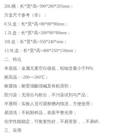
20L桶：长*宽*高=390*280*205mm；
方盒尺寸参考（非）：
0.5L盒：长*宽*高=80*80*80mm；
1.2L盒：长*宽*高=200*80*80mm；
10L盒：长*宽*高=350*240*mm；
13.9L盒：长*宽*高=400*250*150mm；
二、特点
本底低：金属元素空白值低，铅铀含量小于PPb;
耐高温：-200~+260℃；
耐腐蚀：耐受强酸强碱及有机溶剂；
防污染：无溶出与析出，不污染试剂与产品；
半透明：实验人员可观察槽内情况，方便使用；
易清洗：不粘附样品，表面平整光滑；
化学性能稳定，可恢复性好，不易变形，，不易碎。
三、应用