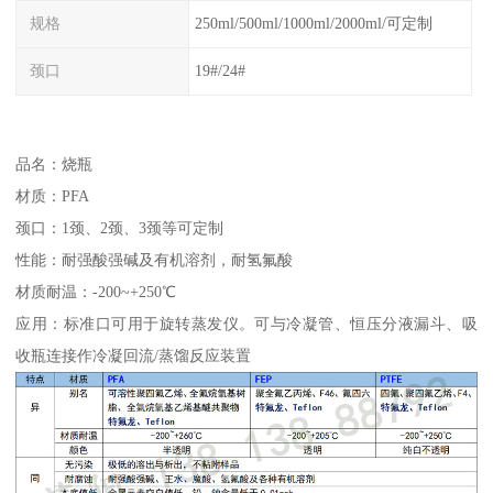
规格
250ml/500ml/1000ml/2000ml/可定制
颈口
19#/24#
品名：烧瓶
材质：PFA
颈口：1颈、2颈、3颈等可定制
性能：耐强酸强碱及有机溶剂，耐氢氟酸
材质耐温：-200~+250℃
应用：标准口可用于旋转蒸发仪。可与冷凝管、恒压分液漏斗、吸
收瓶连接作冷凝回流/蒸馏反应装置