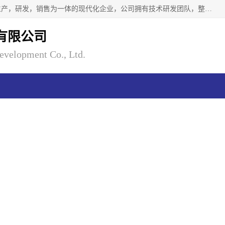
南京瑞尼克科技开发有限公司位于六朝古都南京，是一家集生产，研发，销售为一体的现代化企业，公司拥有技术研发团队，整洁明亮的厂房及的技术仪器设备，技术力量雄厚。公司长久以来一直坚持以生产研发国内完mei的痕量分析器皿为目标，客户满意的实验需求是我们永远的追求。长久以来与客户建立了良好的合作关系，在同行业中建立了自己的信誉与品牌。公司将一如既往的奋进不息，为客户带来为舒心的服务！
有限公司
evelopment Co., Ltd.
视频
公司动态
产品知识
关
当前位置：
首页
>
产品中心
>
酸纯化器/酸逆流清洗
> 