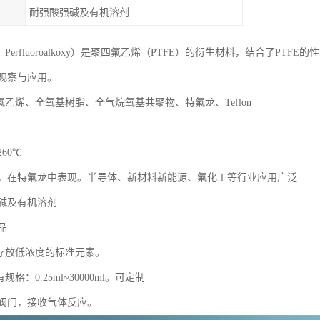
耐强酸强碱及有机溶剂
，Perfluoroalkoxy）是聚四氟乙烯（PTFE）的衍生材料，结合了P
观察与应用。
氟乙烯、全氧基树脂、全气烷氧基共聚物、特氟龙、Teflon
260℃
，在特氟龙中表现。半导体、新材料新能源、氟化工等行业应用广泛
碱及有机溶剂
品
间存放低浓度的标准元素。
格：0.25ml~30000ml。可定制
阀门，接收气体反应。