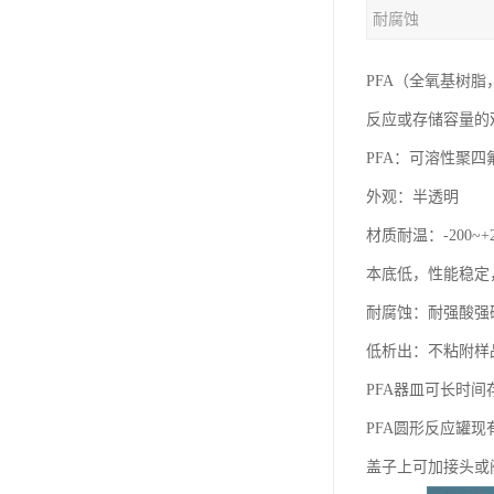
耐腐蚀
PFA（全氧基树脂
反应或存储容量的
PFA：可溶性聚四
外观：半透明
材质耐温：-200~+
本底低，性能稳定
耐腐蚀：耐强酸强
低析出：不粘附样
PFA器皿可长时
PFA圆形反应罐现有规
盖子上可加接头或