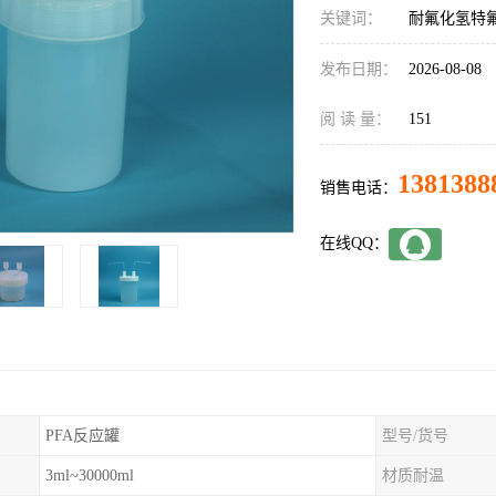
关键词：
耐氟化氢特
发布日期：
2026-08-08
阅 读 量：
151
1381388
销售电话：
在线QQ：
PFA反应罐
型号/货号
3ml~30000ml
材质耐温