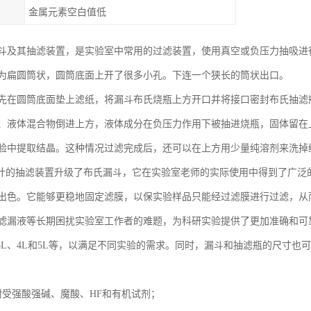
金属元素空白值低
斗及其抽滤装置，是实验室中常用的过滤装置，使用真空或负压力抽吸进
扁圆筒状，圆筒底面上开了很多小孔。下连一个狭长的筒状出口。
先在圆筒底面垫上滤纸，将漏斗布氏烧瓶上方开口并将接口密封布氏抽滤
、液体混合物倒进上方，液体成分在负压力作用下被抽进烧瓶，固体留在
验中提取结晶。这种情况过滤完成后，还可以在上方用少量纯溶剂来洗掉
的抽滤装置升级了布氏漏斗，它在实验室老师的实际使用中得到了广泛
出色。它能够更稳地固定滤膜，以保实验样品只能经过滤膜进行过滤，从
滤漏液等长期困扰实验室工作者的难题，为科研实验提供了更加准确和可
2L、3L、4L和5L等，以满足不同实验的需求。同时，漏斗和抽滤瓶的尺
耐受强酸强碱、魔酸、HF和有机试剂；