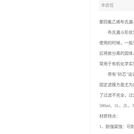
本底低
聚四氟乙烯布氏漏
布氏漏斗形状为
使用的时候，一般
后将欲分离的固体
常用于有机化学实
带有“砂芯”设计
固定滤膜方面尤为
了过滤不完全，过
500ml、1L、
材质特点：
1、耐强腐蚀：可