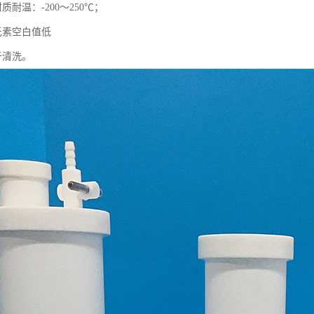
耐温：-200～250℃；
元素空白值低
于清洗。