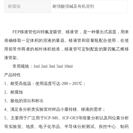
耐腐蚀
耐强酸强碱及有机溶剂
，
是一种
量出式
用来
FEP
移液管也叫特氟龙吸管、移液管
器皿
，
准确移取一定体积的溶液的量器
。
移液管和容量瓶配合使用，在使
用前常作两者的相对体积校准，移液管可定制配套的聚四氟乙烯移
液管架。
常用规格：
1ml 2ml 3ml 5ml 10ml
产品特性
1、
耐受高低温：使用温度可达
-200
～
205
℃；
2、
耐腐蚀
3
、
极低的溶出和析出
4
、
满足各分析类实验室对样品小量转移、移液的需求；
5
、
主要用于广泛用于
ICP-MS
、
ICP-OES
等痕量分析以及同位素分析
疾控中心、
等实验室。地质、电子化学品、半导体分析测试、
制药