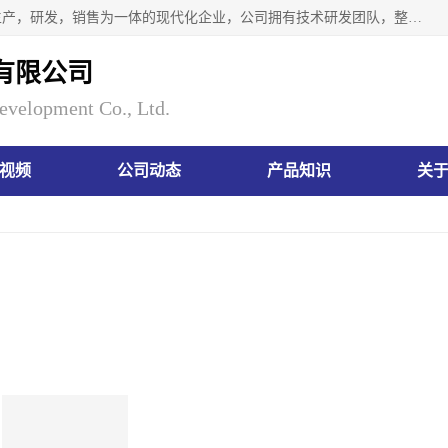
南京瑞尼克科技开发有限公司位于六朝古都南京，是一家集生产，研发，销售为一体的现代化企业，公司拥有技术研发团队，整洁明亮的厂房及的技术仪器设备，技术力量雄厚。公司长久以来一直坚持以生产研发国内完mei的痕量分析器皿为目标，客户满意的实验需求是我们永远的追求。长久以来与客户建立了良好的合作关系，在同行业中建立了自己的信誉与品牌。公司将一如既往的奋进不息，为客户带来为舒心的服务！
有限公司
evelopment Co., Ltd.
视频
公司动态
产品知识
关
当
PFA坩埚