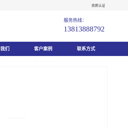
资质认证
服务热线：
13813888792
于我们
客户案例
联系方式
前位置：
首页
>
产品中心
>
PFA系列器皿
> PFA坩埚氟树脂透明坩埚50ml
氟树脂透明坩埚50ml
45.00
价格：￥
元/个 起
产品规格：
50ml
产品数量：
9999.00个