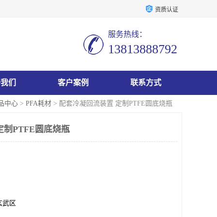
资质认证
服务热线：
13813888792
于我们
客户案例
联系方式
品中心
>
PFA耗材
> 配套冷凝回流装置 定制PTFE圆底烧瓶
定制PTFE圆底烧瓶
玄武区