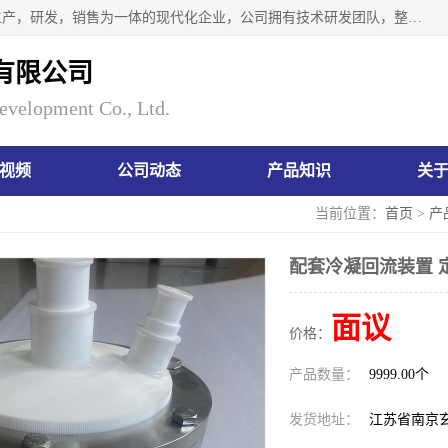
南京瑞尼克科技开发有限公司位于六朝古都南京，是一家集生产，研发，销售为一体的现代化企业，公司拥有技术研发团队，整洁明亮的厂房及的技术仪器设备，技术力量雄厚。公司长久以来一直坚持以生产研发国内完mei的痕量分析器皿为目标，客户满意的实验需求是我们永远的追求。长久以来与客户建立了良好的合作关系，在同行业中建立了自己的信誉与品牌。公司将一如既往的奋进不息，为客户带来为舒心的服务！
有限公司
evelopment Co., Ltd.
视频
公司动态
产品知识
关
当前位置：
首页
>
产
配套冷凝回流装置 
面议
价格：
产品数量：
9999.00个
发货地址：
江苏省南京