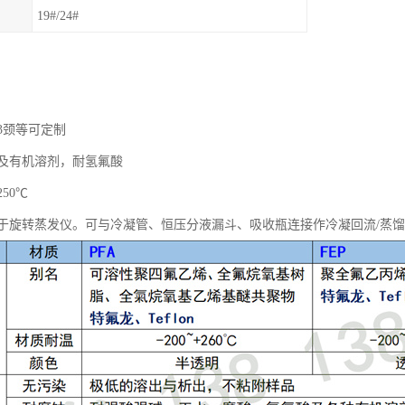
19#/24#
3颈等可定制
及有机溶剂，耐氢氟酸
250℃
于旋转蒸发仪。可与冷凝管、恒压分液漏斗、吸收瓶连接作冷凝回流/蒸