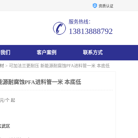
资质认证
服务热线：
13813888792
于我们
客户案例
联系方式
耗材
> 可加法兰更耐压 新能源耐腐蚀PFA进料管一米 本底低
能源耐腐蚀PFA进料管一米 本底低
元/个 起
玄武区