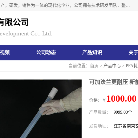
南京瑞尼克科技开发有限公司位于六朝古都南京，是一家集生产，研发，销售为一体的现代化企业，公司拥有技术研发团队，整洁明亮的厂房及的技术仪器设备，技术力量雄厚。公司长久以来一直坚持以生产研发国内完mei的痕量分析器皿为目标，客户满意的实验需求是我们永远的追求。长久以来与客户建立了良好的合作关系，在同行业中建立了自己的信誉与品牌。公司将一如既往的奋进不息，为客户带来为舒心的服务！
有限公司
evelopment Co., Ltd.
视频
公司动态
产品知识
关
当前位置：
首页
>
产品中心
>
PFA
可加法兰更耐压 新
1000.00
价格：￥
产品数量：
9999.00个
发货地址：
江苏省南京