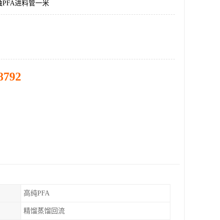
PFA进料管一米
8792
高纯PFA
精馏蒸馏回流