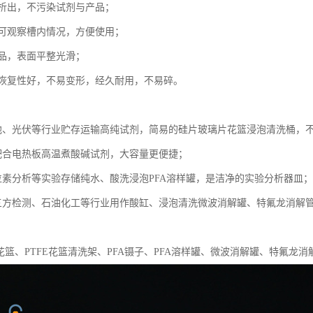
析出，不污染试剂与产品；
可观察槽内情况，方便使用；
品，表面平整光滑；
恢复性好，不易变形，经久耐用，不易碎。
池、光伏等行业贮存运输高纯试剂，简易的硅片玻璃片花篮浸泡清洗桶，
配合电热板高温煮酸碱试剂，大容量更便捷；
位素分析等实验存储纯水、酸洗浸泡PFA溶样罐，是洁净的实验分析器皿；
三方检测、石油化工等行业用作酸缸、浸泡清洗微波消解罐、特氟龙消解
花篮、PTFE花篮清洗架、PFA镊子、PFA溶样罐、微波消解罐、特氟龙消