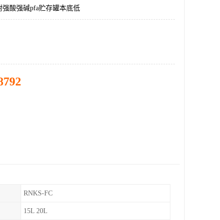
强酸强碱pfa贮存罐本底低
8792
RNKS-FC
15L 20L