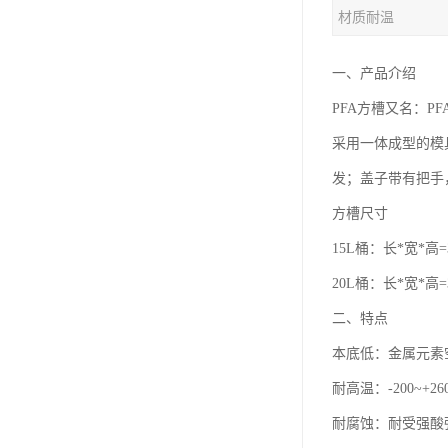
材质耐温
一、产品介绍
PFA方槽又名：P
采用一体成型的模
发；盖子带有把手
方槽尺寸
15L桶：长*宽*高=3
20L桶：长*宽*高=3
二、特点
本底低：金属元素空
耐高温：-200~+2
耐腐蚀：耐受强酸