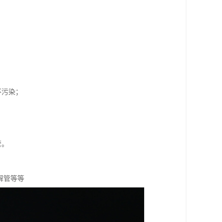
不污染；
管。
解管等等