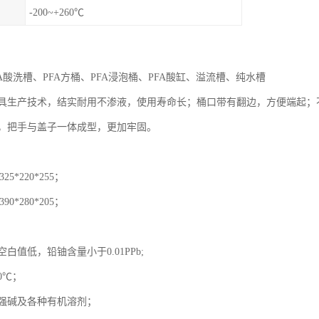
-200~+260℃
FA酸洗槽、PFA方桶、PFA浸泡桶、PFA酸缸、溢流槽、纯水槽
具生产技术，结实耐用不渗液，使用寿命长；桶口带有翻边，方便端起；不
，把手与盖子一体成型，更加牢固。
25*220*255；
90*280*205；
白值低，铅铀含量小于0.01PPb;
60℃；
强碱及各种有机溶剂；