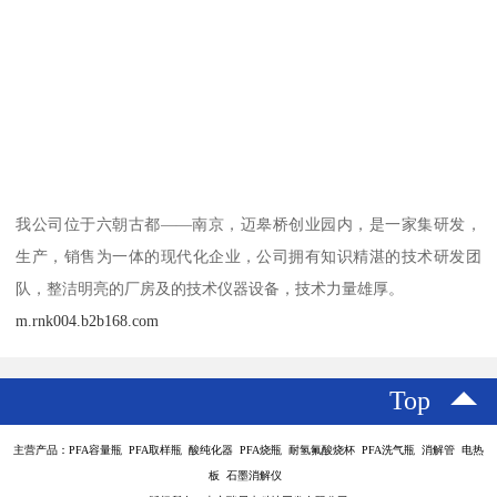
我公司位于六朝古都——南京，迈皋桥创业园内，是一家集研发，
生产，销售为一体的现代化企业，公司拥有知识精湛的技术研发团
队，整洁明亮的厂房及的技术仪器设备，技术力量雄厚。
m.rnk004.b2b168.com
Top
主营产品：PFA容量瓶 PFA取样瓶 酸纯化器 PFA烧瓶 耐氢氟酸烧杯 PFA洗气瓶 消解管 电热
板 石墨消解仪