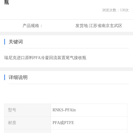
瓶
浏览次数：
130
次
产品规格：
发货地:
江苏省南京玄武区
关键词
瑞尼克进口原料PFA冷凝回流装置尾气接收瓶
详细说明
型号
RNKS-PFAln
材质
PFA或PTFE