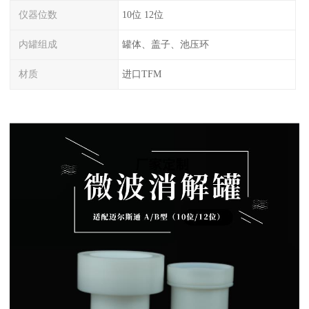
仪器位数
10位 12位
内罐组成
罐体、盖子、池压环
材质
进口TFM