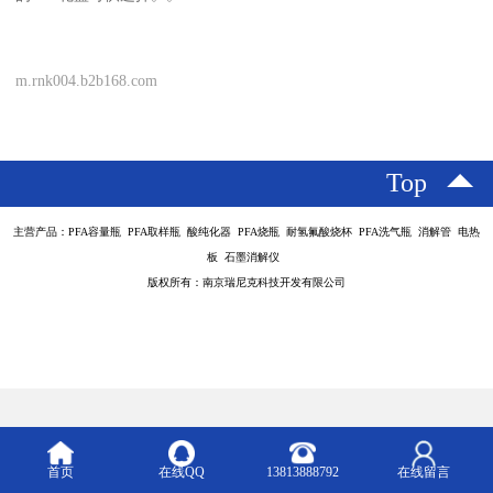
m.rnk004.b2b168.com
Top
主营产品：PFA容量瓶 PFA取样瓶 酸纯化器 PFA烧瓶 耐氢氟酸烧杯 PFA洗气瓶 消解管 电热
板 石墨消解仪
版权所有：南京瑞尼克科技开发有限公司
首页
在线QQ
13813888792
在线留言